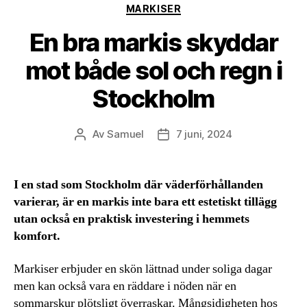
Kategorier
MARKISER
En bra markis skyddar
mot både sol och regn i
Stockholm
Av
Samuel
7 juni, 2024
Inläggsförfattare
Inläggsdatum
I en stad som Stockholm där väderförhållanden
varierar, är en markis inte bara ett estetiskt tillägg
utan också en praktisk investering i hemmets
komfort.
Markiser erbjuder en skön lättnad under soliga dagar
men kan också vara en räddare i nöden när en
sommarskur plötsligt överraskar. Mångsidigheten hos