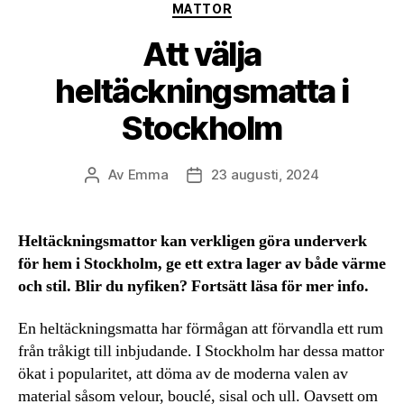
Kategorier
MATTOR
Att välja
heltäckningsmatta i
Stockholm
Av
Emma
23 augusti, 2024
Inläggsförfattare
Inläggsdatum
Heltäckningsmattor kan verkligen göra underverk
för hem i Stockholm, ge ett extra lager av både värme
och stil. Blir du nyfiken? Fortsätt läsa för mer info.
En heltäckningsmatta har förmågan att förvandla ett rum
från tråkigt till inbjudande. I Stockholm har dessa mattor
ökat i popularitet, att döma av de moderna valen av
material såsom velour, bouclé, sisal och ull. Oavsett om