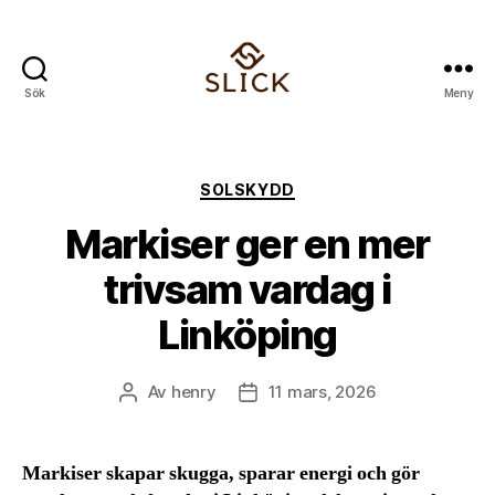
Sök
Meny
Slick
Kategorier
SOLSKYDD
Markiser ger en mer
trivsam vardag i
Linköping
Av
henry
11 mars, 2026
Inläggsförfattare
Inläggsdatum
Markiser skapar skugga, sparar energi och gör